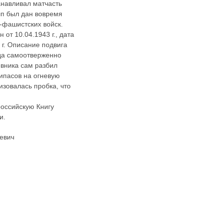
анавливал матчасть
лп был дан вовремя
-фашистских войск.
от 10.04.1943 г., дата
 г. Описание подвига
ода самоотверженно
ивника сам разбил
ипасов на огневую
изовалась пробка, что
российскую Книгу
и.
евич