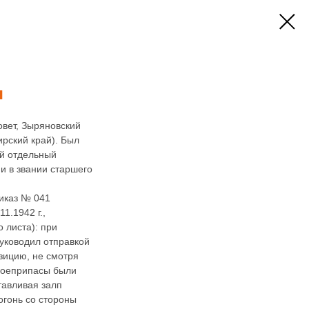
ч
овет, Зыряновский
рский край). Был
-й отдельный
и в звании старшего
иказ № 041
1.1942 г.,
о листа): при
руководил отправкой
зицию, не смотря
 боеприпасы были
тавливая залп
огонь со стороны