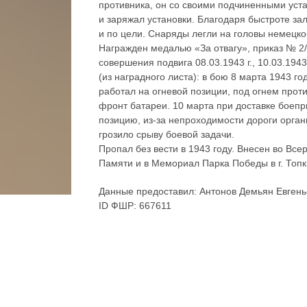
противника, он со своими подчиненными уст
и заряжал установки. Благодаря быстроте за
и по цели. Снаряды легли на головы немецко
Награжден медалью «За отвагу», приказ № 2/н 
совершения подвига 08.03.1943 г., 10.03.1943
(из наградного листа): в бою 8 марта 1943 г
работал на огневой позиции, под огнем прот
фронт батареи. 10 марта при доставке боепр
позицию, из-за непроходимости дороги орган
грозило срыву боевой задачи.
Пропал без вести в 1943 году. Внесен во Все
Памяти и в Мемориал Парка Победы в г. Топк
Данные предоставил: Антонов Демьян Евгень
ID ФШР: 667611