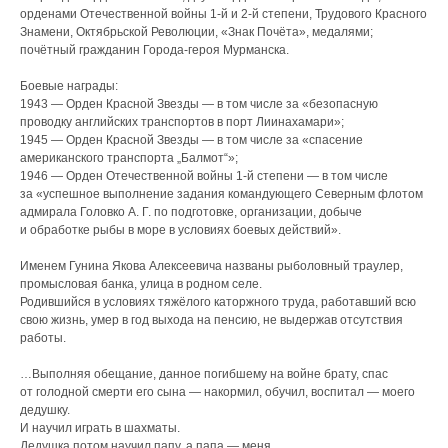
орденами Отечественной войны 1-й и 2-й степени, Трудового Красного
Знамени, Октябрьской Революции, «Знак Почёта», медалями;
почётный гражданин Города-героя Мурманска.
Боевые награды:
1943 — Орден Красной Звезды — в том числе за «безопасную
проводку английских транспортов в порт Лиинахамари»;
1945 — Орден Красной Звезды — в том числе за «спасение
американского транспорта „Балмот“»;
1946 — Орден Отечественной войны 1-й степени — в том числе
за «успешное выполнение задания командующего Северным флотом
адмирала Головко А. Г. по подготовке, организации, добыче
и обработке рыбы в море в условиях боевых действий».
Именем Гунина Якова Алексеевича названы рыболовный траулер,
промысловая банка, улица в родном селе.
Родившийся в условиях тяжёлого каторжного труда, работавший всю
свою жизнь, умер в год выхода на пенсию, не выдержав отсутствия
работы.
…Выполняя обещание, данное погибшему на войне брату, спас
от голодной смерти его сына — накормил, обучил, воспитал — моего
дедушку.
И научил играть в шахматы.
Дедушка потом научил папу, а папа — меня…