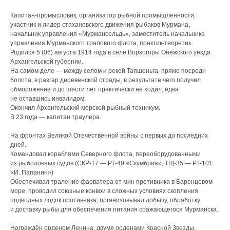
Капитан-промысловик, организатор рыбной промышленности,
участник и лидер стахановского движения рыбаков Мурмана,
начальник управления «Мурмансельдь», заместитель начальника
управления Мурманского тралового флота, практик-теоретик.
Родился 5 (06) августа 1914 года в селе Ворзогоры Онежского уезда
Архангельской губернии.
На самом деле — между селом и рекой Тапшеньга, прямо посреди
болота, в разгар деревенской страды, в результате чего получил
обморожение и до шести лет практически не ходил, едва
не оставшись инвалидом.
Окончил Архангельский морской рыбный техникум.
В 23 года — капитан траулера.
На фронтах Великой Отечественной войны с первых до последних
дней.
Командовал кораблями Северного флота, переоборудованными
из рыболовных судов (СКР‑17 — РТ‑49 «Скумбрия», ТЩ‑35 — РТ‑101
«И. Папанин»)
Обеспечивал траление фарватера от мин противника в Баренцевом
море, проводил союзные конвои в сложных условиях скопления
подводных лодок противника, организовывал добычу, обработку
и доставку рыбы для обеспечения питания сражающегося Мурманска.
Награждён орденом Ленина, двумя орденами Красной Звезды,