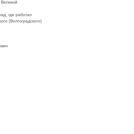
 Великой
ад, где работал
ого (Волгоградского)
евич