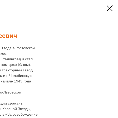
еевич
0 года в Ростовской
кое.
 Сталинград и стал
тном цехе (блюм).
й тракторный завод
вали в Челябинскую
 начале 1943 года
ко-Львовском
рдии сержант.
н Красной Звезды,
аль «За освобождение