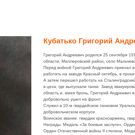
Кубатько Григорий Андр
Григорий Андреевич родился 25 сентября 191
области, Миллеровский район, село Мальчевс
Перед войной Григорий Андреевич приехал в
работать на заводе Красный октябрь, в прока
А затем перешел работать на Сталинградски
в цеха, где выпускали танки. Завод эвакуиро
область и, имея бронь, Григорий Андреевич в
добровольно ушел на фронт.
Служил в 10-м гвардейском танковом Уральс
добровольческом корпусе.
Воинское звание: гвардии красноармеец, гва
Награды: Медаль «За боевые заслуги», Орде
Орден Отечественной войны II степени, Мед