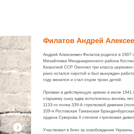
Филатов Андрей Алексе
Андрей Алексеевич Филатов родился в 1907 г
Михайловка Мендыкаринского района Костан
Казахской ССР. Окончил три класса церковно
рано остался сиротой и был вынужден работа
году женился и стал отцом троих детей.
Призван в действующую армию в июле 1941 го
старшему сыну едва исполнилось восемь лет.
1133-го полка 339-й стрелковой дивизии (по
339-я Ростовская Таманская Бранденбургска
ордена Суворова II степени стрелковая дивиз
Участвовал в боях за освобождение Украины,