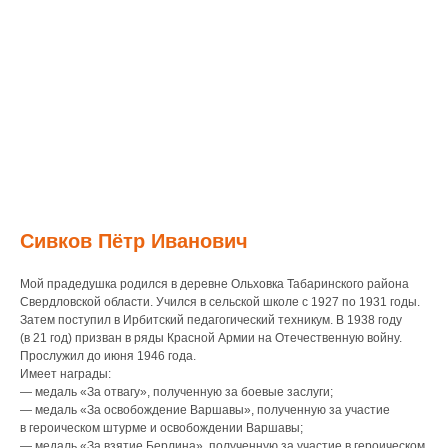
Сивков Пётр Иванович
Мой прадедушка родился в деревне Ольховка Табаринского района
Свердловской области. Учился в сельской школе с 1927 по 1931 годы.
Затем поступил в Ирбитский педагогический техникум. В 1938 году
(в 21 год) призван в ряды Красной Армии на Отечественную войну.
Прослужил до июня 1946 года.
Имеет награды:
— медаль «За отвагу», полученную за боевые заслуги;
— медаль «За освобождение Варшавы», полученную за участие
в героическом штурме и освобождении Варшавы;
— медаль «За взятие Берлина», полученную за участие в героическом