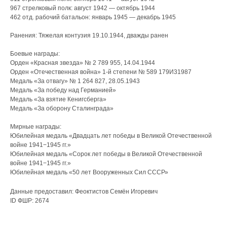
967 стрелковый полк: август 1942 — октябрь 1944
462 отд. рабочий батальон: январь 1945 — декабрь 1945
Ранения: Тяжелая контузия 19.10.1944, дважды ранен
Боевые награды:
Орден «Красная звезда» № 2 789 955, 14.04.1944
Орден «Отечественная война» 1-й степени № 589 179И31987
Медаль «За отвагу» № 1 264 827, 28.05.1943
Медаль «За победу над Германией»
Медаль «За взятие Кенигсберга»
Медаль «За оборону Сталинграда»
Мирные награды:
Юбилейная медаль «Двадцать лет победы в Великой Отечественной
войне 1941−1945 гг.»
Юбилейная медаль «Сорок лет победы в Великой Отечественной
войне 1941−1945 гг.»
Юбилейная медаль «50 лет Вооруженных Сил СССР»
Данные предоставил: Феоктистов Семён Игоревич
ID ФШР: 2674