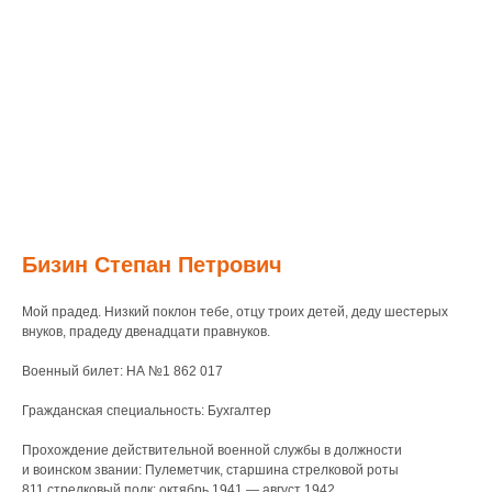
Бизин Степан Петрович
Мой прадед. Низкий поклон тебе, отцу троих детей, деду шестерых
внуков, прадеду двенадцати правнуков.
Военный билет: НА №1 862 017
Гражданская специальность: Бухгалтер
Прохождение действительной военной службы в должности
и воинском звании: Пулеметчик, старшина стрелковой роты
811 стрелковый полк: октябрь 1941 — август 1942